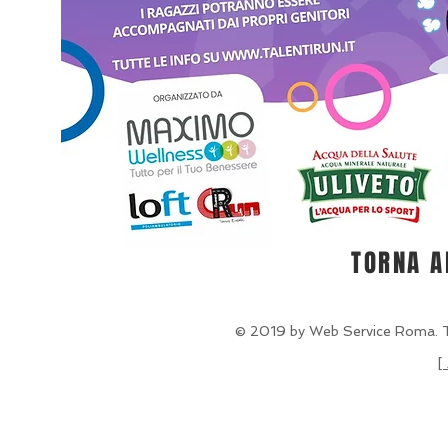
TORNA A
© 2019 by Web Service Roma. Tutt
[